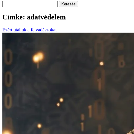
Keresés
Címke:
adatvédelem
Ezért utáljuk a fejvadászokat