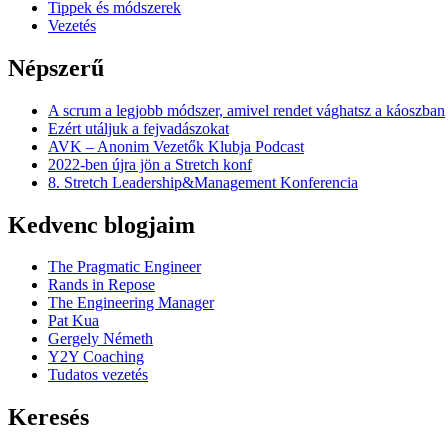
Tippek és módszerek
Vezetés
Népszerű
A scrum a legjobb módszer, amivel rendet vághatsz a káoszban
Ezért utáljuk a fejvadászokat
AVK – Anonim Vezetők Klubja Podcast
2022-ben újra jön a Stretch konf
8. Stretch Leadership&Management Konferencia
Kedvenc blogjaim
The Pragmatic Engineer
Rands in Repose
The Engineering Manager
Pat Kua
Gergely Németh
Y2Y Coaching
Tudatos vezetés
Keresés