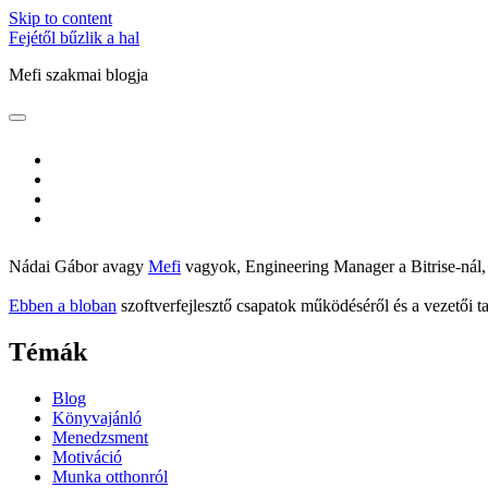
Skip to content
Fejétől bűzlik a hal
Mefi szakmai blogja
open
Sidebar
primary
menu
twitter
linkedin
github
flickr
Nádai Gábor avagy
Mefi
vagyok, Engineering Manager a Bitrise-nál,
Ebben a bloban
szoftverfejlesztő csapatok működéséről és a vezetői ta
Témák
Blog
Könyvajánló
Menedzsment
Motiváció
Munka otthonról