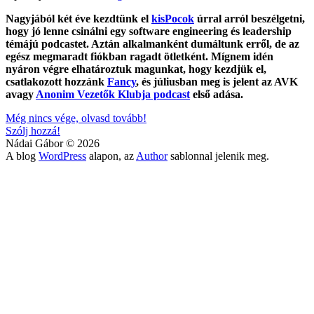
Nagyjából két éve kezdtünk el
kisPocok
úrral arról beszélgetni,
hogy jó lenne csinálni egy software engineering és leadership
témájú podcastet. Aztán alkalmanként dumáltunk erről, de az
egész megmaradt fiókban ragadt ötletként. Mígnem idén
nyáron végre elhatároztuk magunkat, hogy kezdjük el,
csatlakozott hozzánk
Fancy
, és júliusban meg is jelent az AVK
avagy
Anonim Vezetők Klubja podcast
első adása.
AVK
Még nincs vége, olvasd tovább!
–
Szólj hozzá!
Anonim
Nádai Gábor © 2026
Vezetők
A blog
WordPress
alapon, az
Author
sablonnal jelenik meg.
Klubja
Podcast