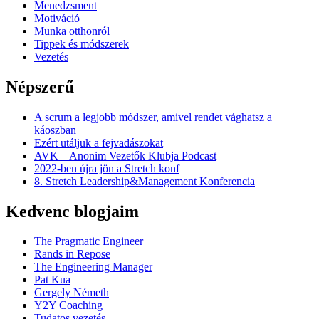
Menedzsment
Motiváció
Munka otthonról
Tippek és módszerek
Vezetés
Népszerű
A scrum a legjobb módszer, amivel rendet vághatsz a
káoszban
Ezért utáljuk a fejvadászokat
AVK – Anonim Vezetők Klubja Podcast
2022-ben újra jön a Stretch konf
8. Stretch Leadership&Management Konferencia
Kedvenc blogjaim
The Pragmatic Engineer
Rands in Repose
The Engineering Manager
Pat Kua
Gergely Németh
Y2Y Coaching
Tudatos vezetés