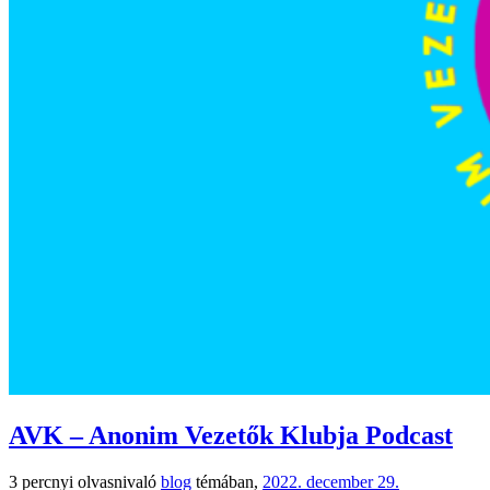
AVK – Anonim Vezetők Klubja Podcast
3
percnyi olvasnivaló
blog
témában,
2022. december 29.