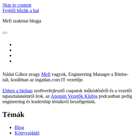
Skip to content
Fejétől bűzlik a hal
Mefi szakmai blogja
open
Sidebar
primary
menu
twitter
linkedin
github
flickr
Nádai Gábor avagy
Mefi
vagyok, Engineering Manager a Bitrise-
nál, korábban az ingatlan.com IT vezetője.
Ebben a bloban
szoftverfejlesztő csapatok működéséről és a vezetői
tapasztalataimról írok, az
Anonim Vezetők Klubja
podcastban pedig
engineering és leadership témákról beszélgetünk.
Témák
Blog
Könyvajánló