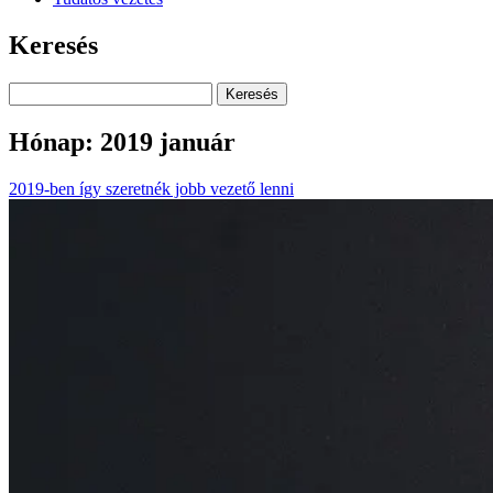
Keresés
Keresés
Hónap:
2019 január
2019-ben így szeretnék jobb vezető lenni