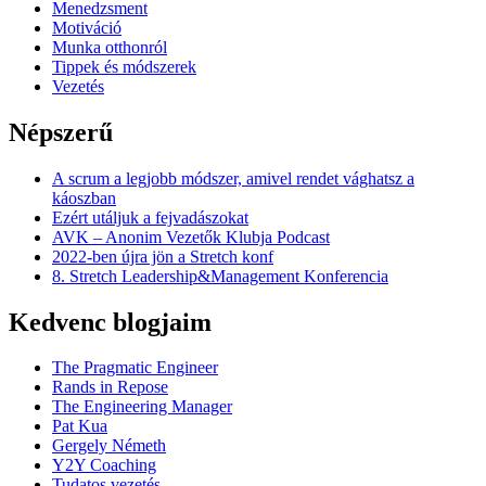
Menedzsment
Motiváció
Munka otthonról
Tippek és módszerek
Vezetés
Népszerű
A scrum a legjobb módszer, amivel rendet vághatsz a
káoszban
Ezért utáljuk a fejvadászokat
AVK – Anonim Vezetők Klubja Podcast
2022-ben újra jön a Stretch konf
8. Stretch Leadership&Management Konferencia
Kedvenc blogjaim
The Pragmatic Engineer
Rands in Repose
The Engineering Manager
Pat Kua
Gergely Németh
Y2Y Coaching
Tudatos vezetés