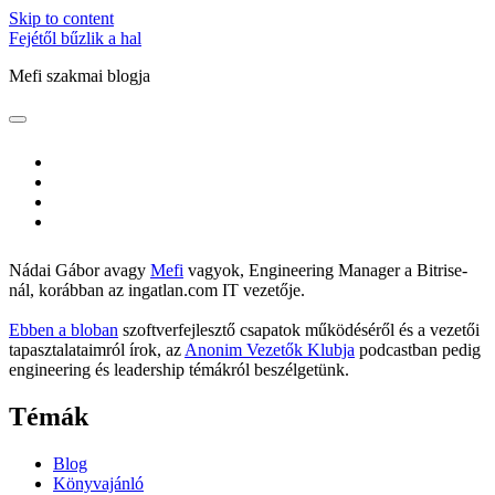
Skip to content
Fejétől bűzlik a hal
Mefi szakmai blogja
open
Sidebar
primary
menu
twitter
linkedin
github
flickr
Nádai Gábor avagy
Mefi
vagyok, Engineering Manager a Bitrise-
nál, korábban az ingatlan.com IT vezetője.
Ebben a bloban
szoftverfejlesztő csapatok működéséről és a vezetői
tapasztalataimról írok, az
Anonim Vezetők Klubja
podcastban pedig
engineering és leadership témákról beszélgetünk.
Témák
Blog
Könyvajánló