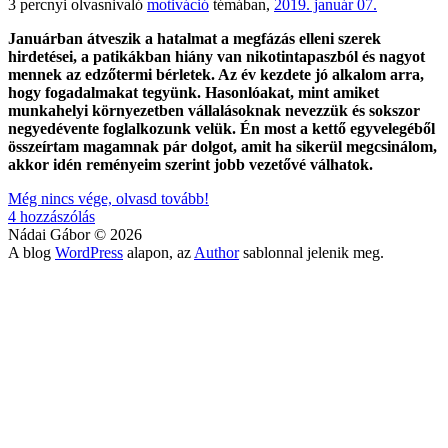
3
percnyi olvasnivaló
motiváció
témában,
2019. január 07.
Januárban átveszik a hatalmat a megfázás elleni szerek
hirdetései, a patikákban hiány van nikotintapaszból és nagyot
mennek az edzőtermi bérletek. Az év kezdete jó alkalom arra,
hogy fogadalmakat tegyünk. Hasonlóakat, mint amiket
munkahelyi környezetben vállalásoknak nevezzük és sokszor
negyedévente foglalkozunk velük. Én most a kettő egyvelegéből
összeírtam magamnak pár dolgot, amit ha sikerül megcsinálom,
akkor idén reményeim szerint jobb vezetővé válhatok.
2019-
Még nincs vége, olvasd tovább!
ben
4 hozzászólás
így
Nádai Gábor © 2026
szeretnék
A blog
WordPress
alapon, az
Author
sablonnal jelenik meg.
jobb
vezető
lenni