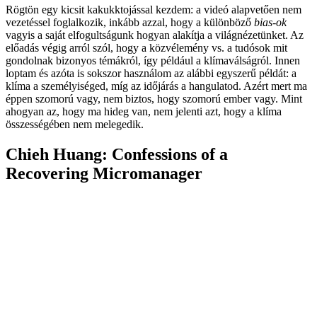
Rögtön egy kicsit kakukktojással kezdem: a videó alapvetően nem
vezetéssel foglalkozik, inkább azzal, hogy a különböző
bias-ok
vagyis a saját elfogultságunk hogyan alakítja a világnézetünket. Az
előadás végig arról szól, hogy a közvélemény vs. a tudósok mit
gondolnak bizonyos témákról, így például a klímaválságról. Innen
loptam és azóta is sokszor használom az alábbi egyszerű példát: a
klíma a személyiséged, míg az időjárás a hangulatod. Azért mert ma
éppen szomorú vagy, nem biztos, hogy szomorú ember vagy. Mint
ahogyan az, hogy ma hideg van, nem jelenti azt, hogy a klíma
összességében nem melegedik.
Chieh Huang: Confessions of a
Recovering Micromanager