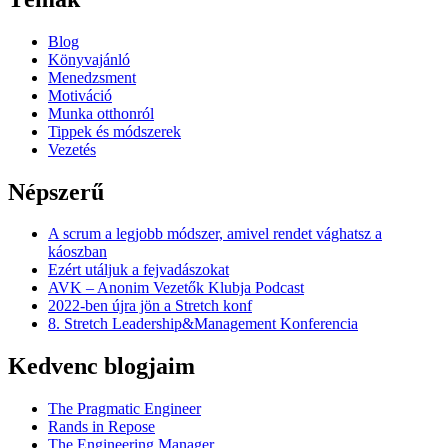
Blog
Könyvajánló
Menedzsment
Motiváció
Munka otthonról
Tippek és módszerek
Vezetés
Népszerű
A scrum a legjobb módszer, amivel rendet vághatsz a
káoszban
Ezért utáljuk a fejvadászokat
AVK – Anonim Vezetők Klubja Podcast
2022-ben újra jön a Stretch konf
8. Stretch Leadership&Management Konferencia
Kedvenc blogjaim
The Pragmatic Engineer
Rands in Repose
The Engineering Manager