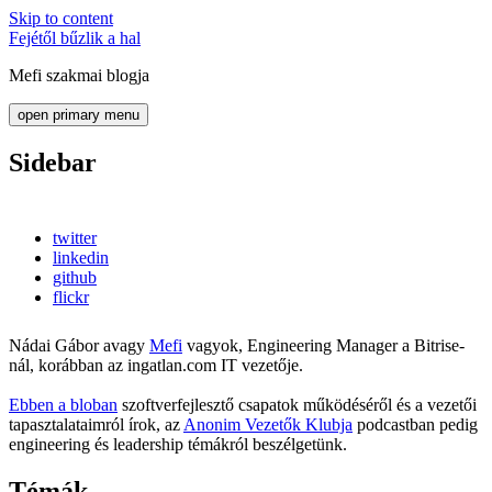
Skip to content
Fejétől bűzlik a hal
Mefi szakmai blogja
open primary menu
Sidebar
twitter
linkedin
github
flickr
Nádai Gábor avagy
Mefi
vagyok, Engineering Manager a Bitrise-
nál, korábban az ingatlan.com IT vezetője.
Ebben a bloban
szoftverfejlesztő csapatok működéséről és a vezetői
tapasztalataimról írok, az
Anonim Vezetők Klubja
podcastban pedig
engineering és leadership témákról beszélgetünk.
Témák