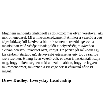
Majdnem mindenki találkozott és dolgozott már olyan vezetővel, aki
mikromenedzsel. Mi a mikromenedzsment? Amikor a vezetőd a cég
teljes büdzséjétől kezdve, a bútorok színén keresztül egészen a
mosdókban való vécépapír adagolók elhelyezéséig
mindenben
aktívan beleszól, feladatot oszt, irányít. Ez persze jól működik egy
kis cégben (startupban), de kevésbé egészséges egy több száz fős
szervezetben. Huang ilyen vezető volt, és azon tapasztalatait osztja
meg, hogy miként segített neki a bizalom abban, hogy ne legyen
mikromenedzser, miközben a kis cége óriási vállalattá nőtte ki
magát.
Drew Dudley: Everyday Leadership