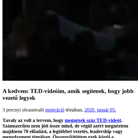
A kedvenc TED-videóim, amik segítenek, hogy jobb
vezető legyek
3
percnyi olvasnivaló
motiváció
témában,
2020. január 05.
Tavaly az volt a tervem, hogy
megnézek száz TED-videót
.
Számszerűen nem jött össze mind, de végül azért megnéztem
majdnem 70 előadást, a legtöbbet vezetés, leadership vagy
menedzsment témában. Összegyűjtöttem ezek közül a