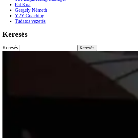
Pat Kua
Gergely Németh
Y2Y Coaching
Tudatos vezetés
Keresés
Keresés