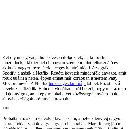
Két olyan cég van, ahol szívesen dolgoznék, ha külföldre
mozdulnék; akik termékeit nagyon szeretem mint felhasználó és
akiknek nagyon rezonálok a céges kultúrájukkal. Az egyik a
Spotify, a másik a Netflix. Régóta követek mindenféle anyagot, amit
róluk találni a neten, éppen emiatt már korábban ismertem Patty
McCord nevét. A Netflix
híres céges kultúrája
többek között az ő
nevéhez is fűzödik. Ebben a videóban arról beszél, hogy mik azok a
tulajdonságok, amik egy munkahelyet közösséggé kovácsolnak,
ahová a kollégák örömmel tartoznak.
***
Próbáltam azokat a videókat kiválasztani, amelyek tényleg nagyon
maradandóak voltak vagy nagyban inspiráltak. Maradt még jópár
előadás idénre is, illetve egyszer nagyon szeretnék élőben is eljutni