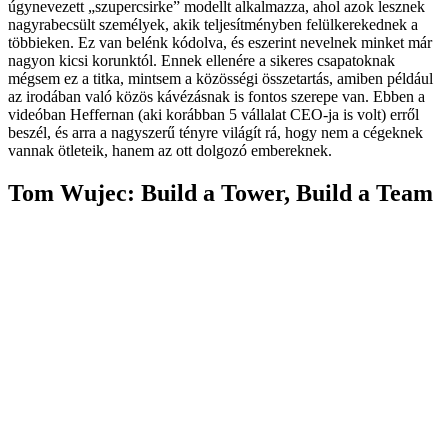
úgynevezett „szupercsirke” modellt alkalmazza, ahol azok lesznek
nagyrabecsült személyek, akik teljesítményben felülkerekednek a
többieken. Ez van belénk kódolva, és eszerint nevelnek minket már
nagyon kicsi korunktól. Ennek ellenére a sikeres csapatoknak
mégsem ez a titka, mintsem a közösségi összetartás, amiben például
az irodában való közös kávézásnak is fontos szerepe van. Ebben a
videóban Heffernan (aki korábban 5 vállalat CEO-ja is volt) erről
beszél, és arra a nagyszerű tényre világít rá, hogy nem a cégeknek
vannak ötleteik, hanem az ott dolgozó embereknek.
Tom Wujec: Build a Tower, Build a Team