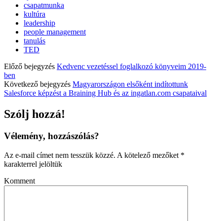
csapatmunka
kultúra
leadership
people management
tanulás
TED
Előző bejegyzés
Kedvenc vezetéssel foglalkozó könyveim 2019-
ben
Következő bejegyzés
Magyarországon elsőként indítottunk
Salesforce képzést a Braining Hub és az ingatlan.com csapataival
Szólj hozzá!
Vélemény, hozzászólás?
Az e-mail címet nem tesszük közzé.
A kötelező mezőket
*
karakterrel jelöltük
Komment