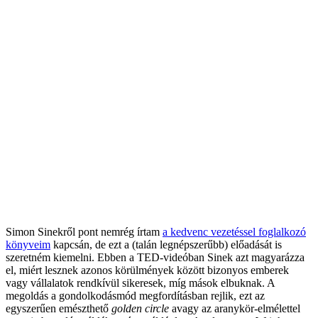
Simon Sinekről pont nemrég írtam
a kedvenc vezetéssel foglalkozó
könyveim
kapcsán, de ezt a (talán legnépszerűbb) előadását is
szeretném kiemelni. Ebben a TED-videóban Sinek azt magyarázza
el, miért lesznek azonos körülmények között bizonyos emberek
vagy vállalatok rendkívül sikeresek, míg mások elbuknak. A
megoldás a gondolkodásmód megfordításban rejlik, ezt az
egyszerűen emészthető
golden circle
avagy az aranykör-elmélettel