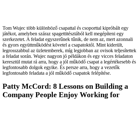
Tom Wujec több különböző csapattal és csoporttal kipróbált egy
játékot, amelyben száraz spagettitésztából kell megépíteni egy
szerkezetet. A feladat egyszerűnek tűnik, de nem az, mert azonnali
és gyors együttműködést követel a csapatoktól. Mint kiderült,
legrosszabbul az üzletemberek, míg legjobban az ovisok teljesítettek
a feladat során. Wujec nagyon jó példákon és egy vicces feladaton
keresztül mutat rá arra, hogy a jól működő csapat a legértékesebb és
legfontosabb dolgok egyike. És persze arra, hogy a vezetők
legfontosabb feladata a jól működő csapatok felépítése.
Patty McCord: 8 Lessons on Building a
Company People Enjoy Working for